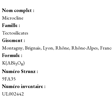
Nom complet :
Microcline
Famille :
Tectosilicates
Gisement :
Montagny, Brignais, Lyon, Rhône, Rhône-Alpes, Franc
Formule :
K(AlSi
O
)
3
8
Numéro Strunz :
9FA35
Numéro inventaire :
UL002442