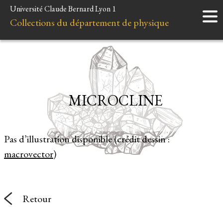
Université Claude Bernard Lyon 1
Accueil
Collections du département de physique
Instruments
Minéraux
Liens et ressources
MICROCLINE
Pas d’illustration disponible (crédit dessin :
macrovector
)
Retour