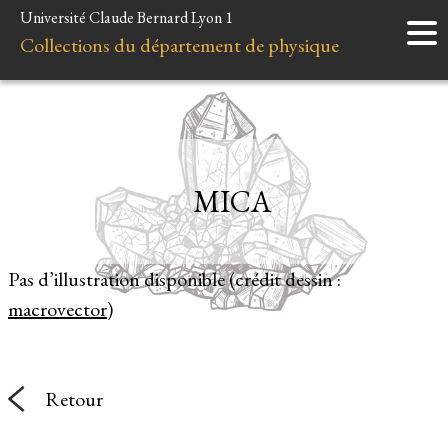
Université Claude Bernard Lyon 1
Accueil
Collections du département de physique
Instruments
Minéraux
Liens et ressources
MICA
Pas d’illustration disponible (crédit dessin :
macrovector
)
Retour