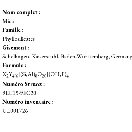
Nom complet :
Mica
Famille :
Phyllosilicates
Gisement :
Schellingen, Kaiserstuhl, Baden-Württemberg, German
Formule :
X
Y
-
[(Si,Al)
O
](OH,F)
2
4
6
8
20
4
Numéro Strunz :
9EC15-9EC20
Numéro inventaire :
UL001726