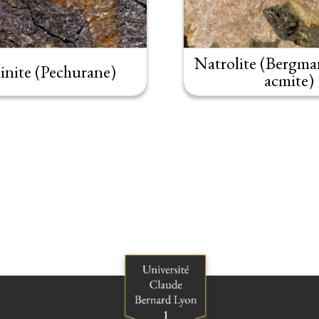
Natrolite (Bergma
inite (Pechurane)
acmite)