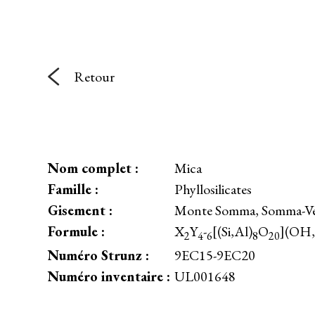
Retour
Nom complet :
Mica
Famille :
Phyllosilicates
Gisement :
Monte Somma, Somma-Vesu
Formule :
X
Y
-
[(Si,Al)
O
](OH,
2
4
6
8
20
Numéro Strunz :
9EC15-9EC20
Numéro inventaire :
UL001648