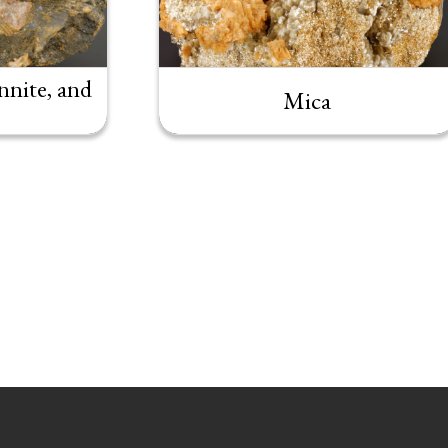
nnite, and
Mica