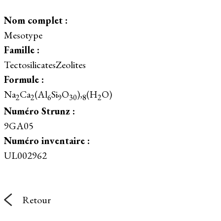
Nom complet :
Mesotype
Famille :
TectosilicatesZeolites
Formule :
Na
Ca
(Al
Si
O
),
(H
O)
2
2
6
9
30
8
2
Numéro Strunz :
9GA05
Numéro inventaire :
UL002962
Retour