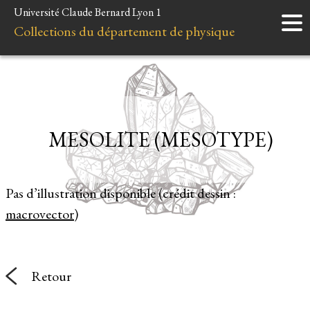
Université Claude Bernard Lyon 1
Accueil
Collections du département de physique
Instruments
Minéraux
Liens et ressources
MESOLITE (MESOTYPE)
Pas d’illustration disponible (crédit dessin :
macrovector
)
Retour