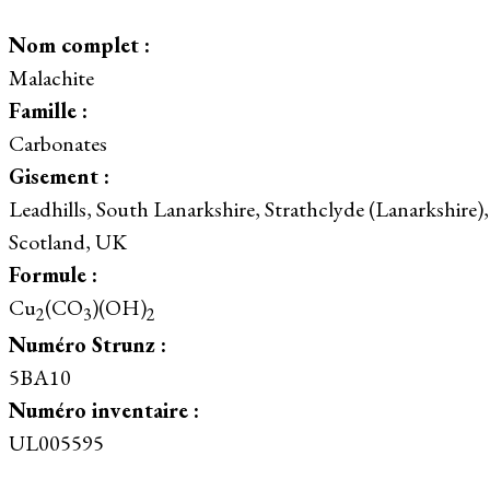
Nom complet :
Malachite
Famille :
Carbonates
Gisement :
Leadhills, South Lanarkshire, Strathclyde (Lanarkshire),
Scotland, UK
Formule :
Cu
(CO
)(OH)
2
3
2
Numéro Strunz :
5BA10
Numéro inventaire :
UL005595