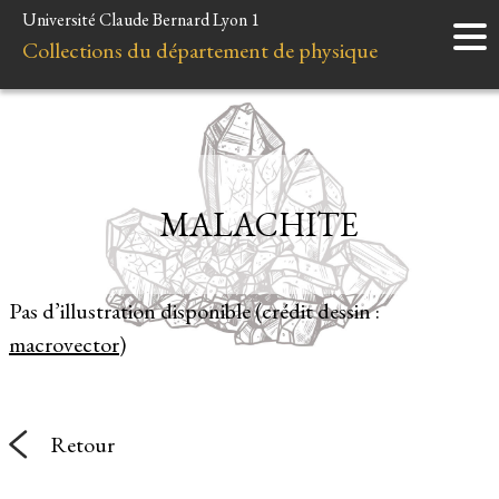
Université Claude Bernard Lyon 1
Accueil
Collections du département de physique
Instruments
Minéraux
Liens et ressources
MALACHITE
Pas d’illustration disponible (crédit dessin :
macrovector
)
Retour