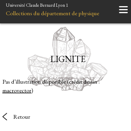
Université Claude Bernard Lyon 1
Accueil
Collections du département de physique
Instruments
Minéraux
Liens et ressources
LIGNITE
Pas d’illustration disponible (crédit dessin :
macrovector
)
Retour