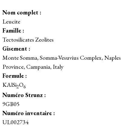
Nom complet :
Leucite
Famille :
Tectosilicates Zeolites
Gisement :
Monte Somma, Somma-Vesuvius Complex, Naples
Province, Campania, Italy
Formule :
KAlSi
O
2
6
Numéro Strunz :
9GB05
Numéro inventaire :
UL002734