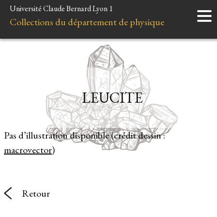
Université Claude Bernard Lyon 1
Accueil
Collections du département de physique
Instruments
Minéraux
Liens et ressources
LEUCITE
Pas d’illustration disponible (crédit dessin :
macrovector
)
Retour