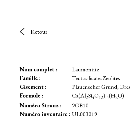
Retour
Nom complet :
Laumontite
Famille :
TectosilicatesZeolites
Gisement :
Plauenscher Grund, Dre
Formule :
Ca(Al
Si
O
),
(H
O)
2
4
12
4
2
Numéro Strunz :
9GB10
Numéro inventaire :
UL003019