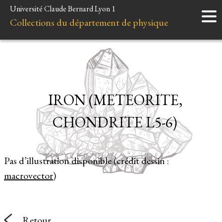
Université Claude Bernard Lyon 1
Accueil
Collections du département de physique
Instruments
Minéraux
Liens et ressources
IRON (METEORITE,
CHONDRITE L5-6)
Pas d’illustration disponible (crédit dessin :
macrovector
)
Retour