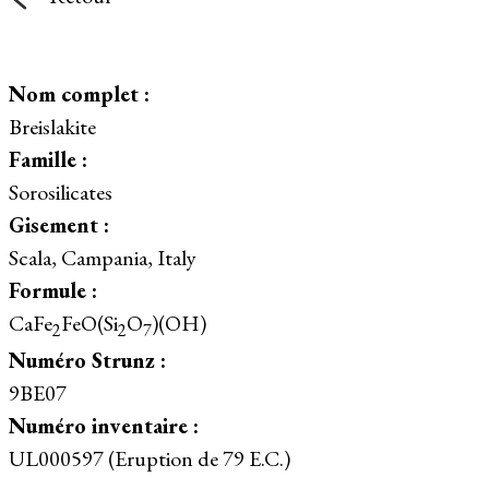
Nom complet :
Breislakite
Famille :
Sorosilicates
Gisement :
Scala, Campania, Italy
Formule :
CaFe
FeO(Si
O
)(OH)
2
2
7
Numéro Strunz :
9BE07
Numéro inventaire :
UL000597 (Eruption de 79 E.C.)