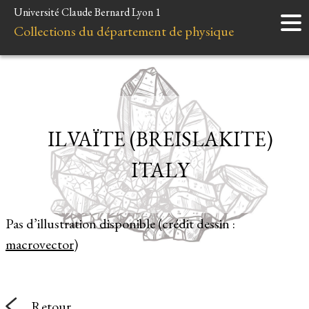
Université Claude Bernard Lyon 1
Accueil
Collections du département de physique
Instruments
Minéraux
Liens et ressources
ILVAÏTE (BREISLAKITE)
ITALY
Pas d’illustration disponible (crédit dessin :
macrovector
)
Retour