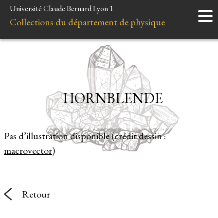
Université Claude Bernard Lyon 1
Accueil
Collections du département de physique
Instruments
Minéraux
Liens et ressources
HORNBLENDE
Pas d’illustration disponible (crédit dessin :
macrovector
)
Retour