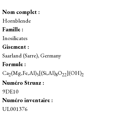
Nom complet :
Hornblende
Famille :
Inosilicates
Gisement :
Saarland (Sarre), Germany
Formule :
Ca
(Mg,Fe,Al)
[(Si,Al)
O
](OH)
2
5
8
22
2
Numéro Strunz :
9DE10
Numéro inventaire :
UL001376