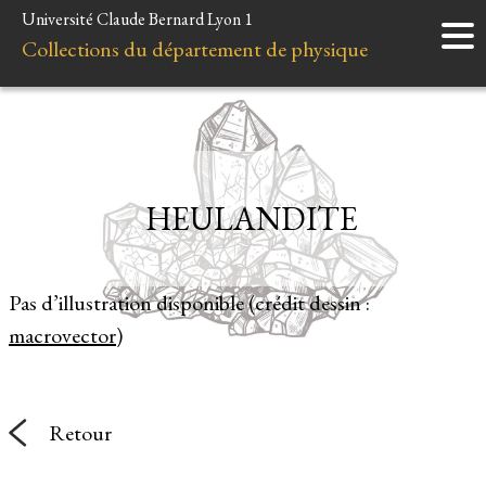
Université Claude Bernard Lyon 1
Accueil
Collections du département de physique
Instruments
Minéraux
Liens et ressources
HEULANDITE
Pas d’illustration disponible (crédit dessin :
macrovector
)
Retour