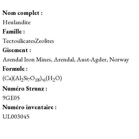
Nom complet :
Heulandite
Famille :
TectosilicatesZeolites
Gisement :
Arendal Iron Mines, Arendal, Aust-Agder, Norway
Formule :
(Ca)(Al
Si
O
),
(H
O)
2
7
18
6
2
Numéro Strunz :
9GE05
Numéro inventaire :
UL003045