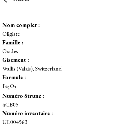
Nom complet :
Oligiste
Famille :
Oxides
Gisement :
Wallis (Valais), Switzerland
Formule :
Fe
O
2
3
Numéro Strunz :
4CB05
Numéro inventaire :
UL004563