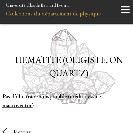
Université Claude Bernard Lyon 1
Accueil
Collections du département de physique
Instruments
Minéraux
Liens et ressources
HEMATITE (OLIGISTE, ON
QUARTZ)
Pas d’illustration disponible (crédit dessin :
macrovector
)
Retour