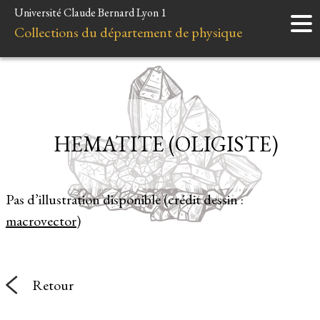
Université Claude Bernard Lyon 1
Accueil
Collections du département de physique
Instruments
Minéraux
Liens et ressources
HEMATITE (OLIGISTE)
Pas d’illustration disponible (crédit dessin :
macrovector
)
Retour