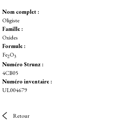
Nom complet :
Oligiste
Famille :
Oxides
Formule :
Fe
O
2
3
Numéro Strunz :
4CB05
Numéro inventaire :
UL004679
Retour