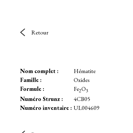
Retour
Nom complet :
Hématite
Famille :
Oxides
Formule :
Fe
O
2
3
Numéro Strunz :
4CB05
Numéro inventaire :
UL004609