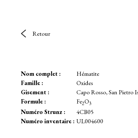
Retour
Nom complet :
Hématite
Famille :
Oxides
Gisement :
Capo Rosso, San Pietro Is
Formule :
Fe
O
2
3
Numéro Strunz :
4CB05
Numéro inventaire :
UL004600