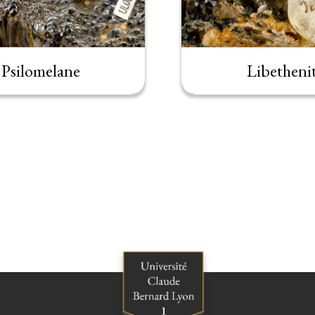
Psilomelane
Libetheni