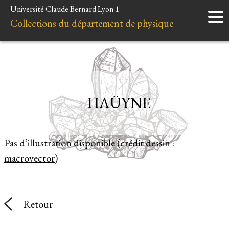
Université Claude Bernard Lyon 1
Accueil
Collections du département de physique
Instruments
Minéraux
Liens et ressources
HAÜYNE
Pas d’illustration disponible (crédit dessin :
macrovector
)
Retour