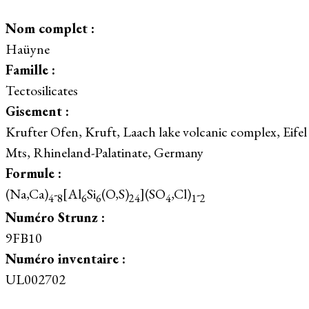
Nom complet :
Haüyne
Famille :
Tectosilicates
Gisement :
Krufter Ofen, Kruft, Laach lake volcanic complex, Eifel
Mts, Rhineland-Palatinate, Germany
Formule :
(Na,Ca)
-
[Al
Si
(O,S)
](SO
,Cl)
-
4
8
6
6
24
4
1
2
Numéro Strunz :
9FB10
Numéro inventaire :
UL002702