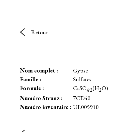
Retour
Nom complet :
Gypse
Famille :
Sulfates
Formule :
CaSO
.
(H
O)
4
2
2
Numéro Strunz :
7CD40
Numéro inventaire :
UL005910