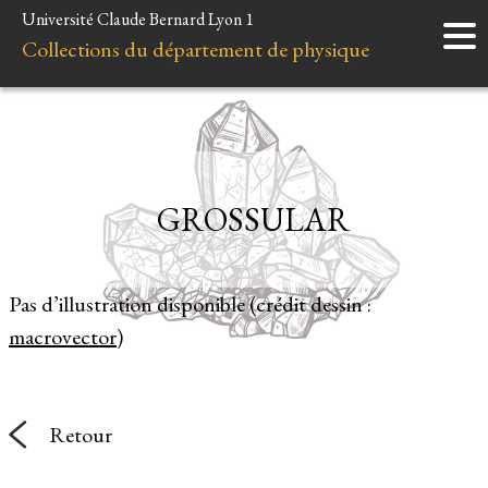
Université Claude Bernard Lyon 1
Accueil
Collections du département de physique
Instruments
Minéraux
Liens et ressources
GROSSULAR
Pas d’illustration disponible (crédit dessin :
macrovector
)
Retour