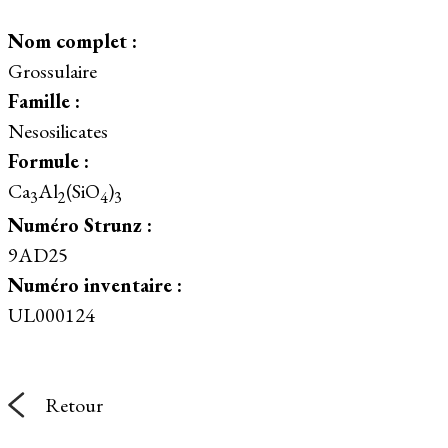
Nom complet :
Grossulaire
Famille :
Nesosilicates
Formule :
Ca
Al
(SiO
)
3
2
4
3
Numéro Strunz :
9AD25
Numéro inventaire :
UL000124
Retour