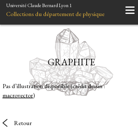
Université Claude Bernard Lyon 1
Accueil
Collections du département de physique
Instruments
Minéraux
Liens et ressources
GRAPHITE
Pas d’illustration disponible (crédit dessin :
macrovector
)
Retour