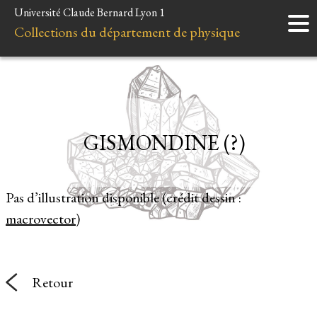
Université Claude Bernard Lyon 1
Accueil
Collections du département de physique
Instruments
Minéraux
Liens et ressources
GISMONDINE (?)
Pas d’illustration disponible (crédit dessin :
macrovector
)
Retour