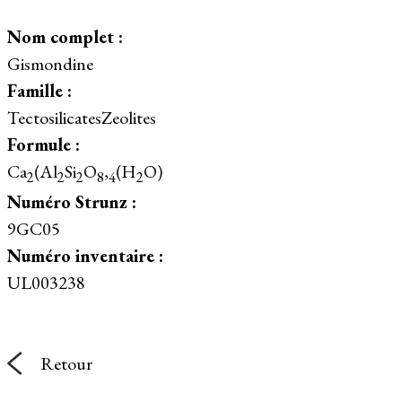
Nom complet :
Gismondine
Famille :
TectosilicatesZeolites
Formule :
Ca
(Al
Si
O
,
(H
O)
2
2
2
8
4
2
Numéro Strunz :
9GC05
Numéro inventaire :
UL003238
Retour