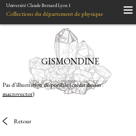
Université Claude Bernard Lyon 1
Accueil
Collections du département de physique
Instruments
Minéraux
Liens et ressources
GISMONDINE
Pas d’illustration disponible (crédit dessin :
macrovector
)
Retour