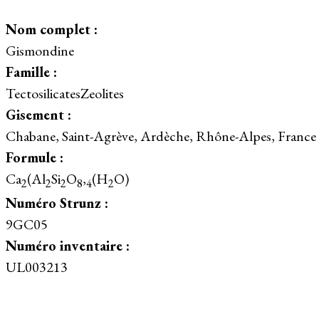
Nom complet :
Gismondine
Famille :
TectosilicatesZeolites
Gisement :
Chabane, Saint-Agrève, Ardèche, Rhône-Alpes, France
Formule :
Ca
(Al
Si
O
,
(H
O)
2
2
2
8
4
2
Numéro Strunz :
9GC05
Numéro inventaire :
UL003213