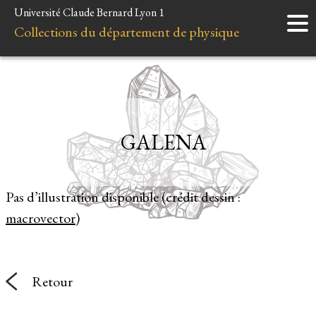
Université Claude Bernard Lyon 1
Accueil
Collections du département de physique
Instruments
Minéraux
Liens et ressources
GALENA
Pas d’illustration disponible (crédit dessin :
macrovector
)
Retour