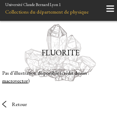
Université Claude Bernard Lyon 1
Accueil
Collections du département de physique
Instruments
Minéraux
Liens et ressources
FLUORITE
Pas d’illustration disponible (crédit dessin :
macrovector
)
Retour