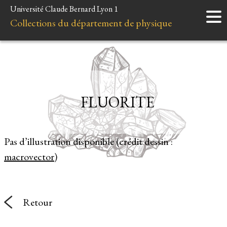
Université Claude Bernard Lyon 1
Accueil
Collections du département de physique
Instruments
Minéraux
Liens et ressources
FLUORITE
Pas d’illustration disponible (crédit dessin :
macrovector
)
Retour