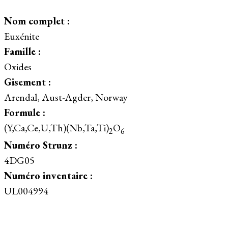
Nom complet :
Euxénite
Famille :
Oxides
Gisement :
Arendal, Aust-Agder, Norway
Formule :
(Y,Ca,Ce,U,Th)(Nb,Ta,Ti)
O
2
6
Numéro Strunz :
4DG05
Numéro inventaire :
UL004994