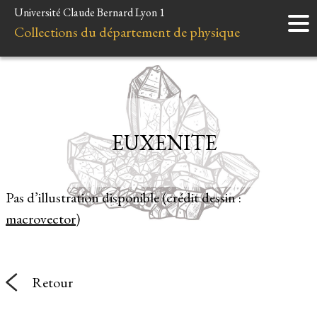
Université Claude Bernard Lyon 1
Accueil
Collections du département de physique
Instruments
Minéraux
Liens et ressources
EUXENITE
Pas d’illustration disponible (crédit dessin :
macrovector
)
Retour