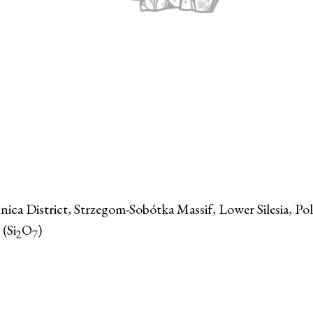
nica District, Strzegom-Sobótka Massif, Lower Silesia, Po
 (Si
O
)
2
7