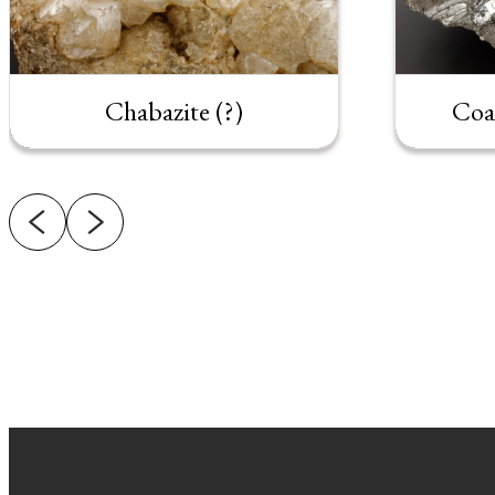
Chabazite (?)
Coal