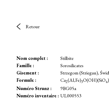
Retour
Nom complet :
Stilbite
Famille :
Sorosilicates
Gisement :
Strzegom (Striegau), Świd
Formule :
Ca
(Al,Fe)
O(OH)(SiO
)
2
3
4
Numéro Strunz :
9BG05a
Numéro inventaire :
UL000553