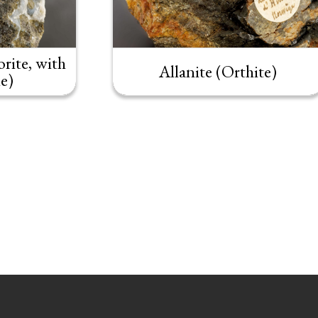
rite, with
Allanite (Orthite)
e)