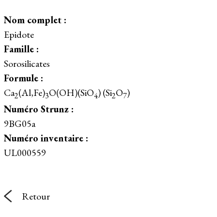
Nom complet :
Epidote
Famille :
Sorosilicates
Formule :
Ca
(Al,Fe)
O(OH)(SiO
) (Si
O
)
2
3
4
2
7
Numéro Strunz :
9BG05a
Numéro inventaire :
UL000559
Retour