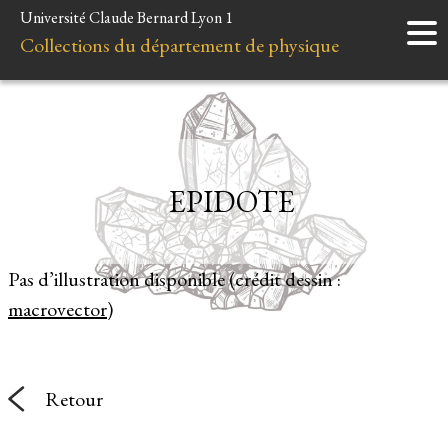
Université Claude Bernard Lyon 1
Accueil
Collections du département de physique
Instruments
Minéraux
Liens et ressources
EPIDOTE
Pas d’illustration disponible (crédit dessin :
macrovector
)
Retour