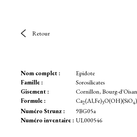
Retour
Nom complet :
Epidote
Famille :
Sorosilicates
Gisement :
Cornillon, Bourg-d'Oisan
Formule :
Ca
(Al,Fe)
O(OH)(SiO
)
2
3
4
Numéro Strunz :
9BG05a
Numéro inventaire :
UL000546