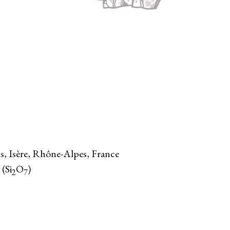
s, Isère, Rhône-Alpes, France
 (Si
O
)
2
7