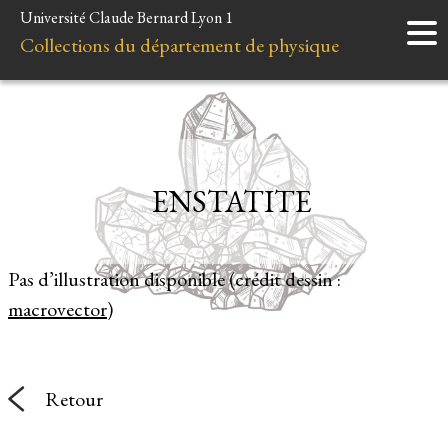
Université Claude Bernard Lyon 1
Accueil
Collections du département de physique
Instruments
Minéraux
Liens et ressources
ENSTATITE
Pas d’illustration disponible (crédit dessin :
macrovector
)
Retour