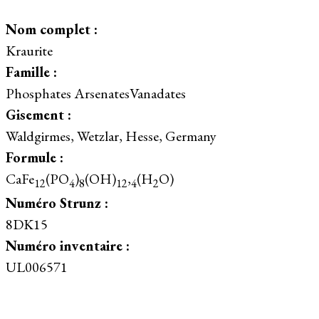
Nom complet :
Kraurite
Famille :
Phosphates ArsenatesVanadates
Gisement :
Waldgirmes, Wetzlar, Hesse, Germany
Formule :
CaFe
(PO
)
(OH)
,
(H
O)
12
4
8
12
4
2
Numéro Strunz :
8DK15
Numéro inventaire :
UL006571