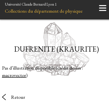
Université Claude Bernard Lyon 1
Accueil
Collections du département de physique
Instruments
Minéraux
Liens et ressources
DUFRENITE (KRAURITE)
Pas d’illustration disponible (crédit dessin :
macrovector
)
Retour