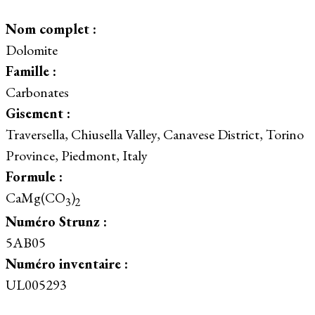
Nom complet :
Dolomite
Famille :
Carbonates
Gisement :
Traversella, Chiusella Valley, Canavese District, Torino
Province, Piedmont, Italy
Formule :
CaMg(CO
)
3
2
Numéro Strunz :
5AB05
Numéro inventaire :
UL005293