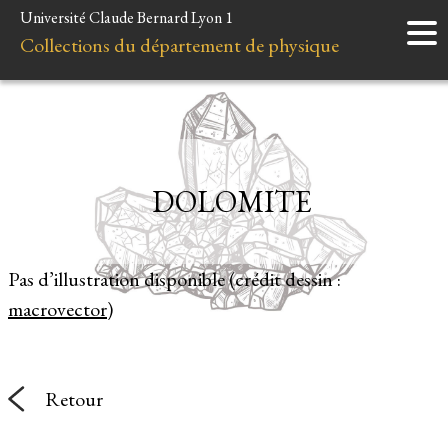
Université Claude Bernard Lyon 1
Accueil
Collections du département de physique
Instruments
Minéraux
Liens et ressources
DOLOMITE
Pas d’illustration disponible (crédit dessin :
macrovector
)
Retour