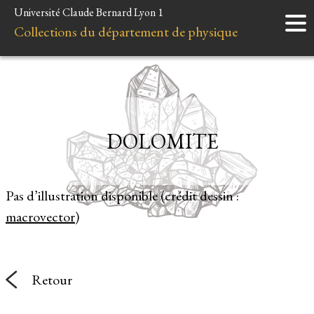
Université Claude Bernard Lyon 1
Accueil
Collections du département de physique
Instruments
Minéraux
Liens et ressources
DOLOMITE
Pas d’illustration disponible (crédit dessin :
macrovector
)
Retour