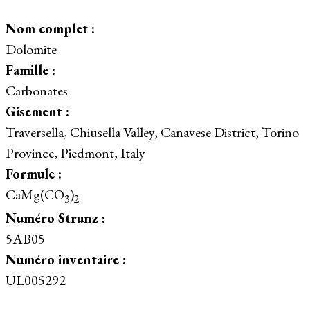
Nom complet :
Dolomite
Famille :
Carbonates
Gisement :
Traversella, Chiusella Valley, Canavese District, Torino
Province, Piedmont, Italy
Formule :
CaMg(CO
)
3
2
Numéro Strunz :
5AB05
Numéro inventaire :
UL005292