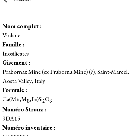
Nom complet :
Violane
Famille :
Inosilicates
Gisement :
Prabornaz Mine (ex Praborna Mine) (?), Saint-Marcel,
Aosta Valley, Italy
Formule :
Ca(Mn,Mg,Fe)Si
O
2
6
Numéro Strunz :
9DA15
Numéro inventaire :