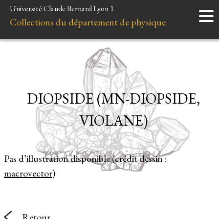
Université Claude Bernard Lyon 1
Accueil
Collections du département de physique
Instruments
Minéraux
Liens et ressources
DIOPSIDE (MN-DIOPSIDE,
VIOLANE)
Pas d’illustration disponible (crédit dessin :
macrovector
)
Retour