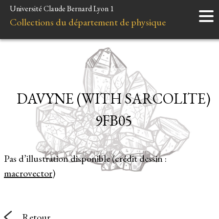
Université Claude Bernard Lyon 1
Accueil
Collections du département de physique
Instruments
Minéraux
Liens et ressources
DAVYNE (WITH SARCOLITE)
9FB05
Pas d’illustration disponible (crédit dessin :
macrovector
)
Retour