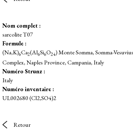
Nom complet :
sarcolite T07
Formule :
(Na,K)
Ca
(Al
Si
O
) Monte Somma, Somma-Vesuviu
6
2
6
6
24
Complex, Naples Province, Campania, Italy
Numéro Strunz :
Italy
Numéro inventaire :
UL002680 (Cl2,SO4)2
Retour