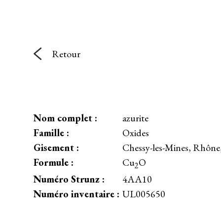
Retour
Nom complet :
azurite
Famille :
Oxides
Gisement :
Chessy-les-Mines, Rhône
Formule :
Cu
O
2
Numéro Strunz :
4AA10
Numéro inventaire :
UL005650