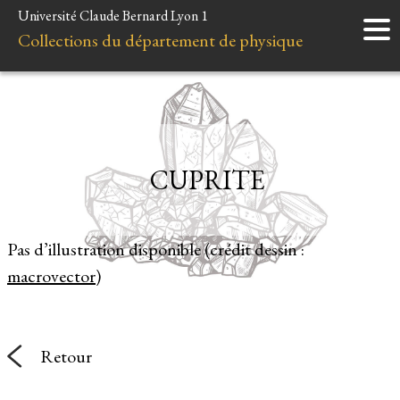
Université Claude Bernard Lyon 1
Accueil
Collections du département de physique
Instruments
Minéraux
Liens et ressources
CUPRITE
Pas d’illustration disponible (crédit dessin :
macrovector
)
Retour