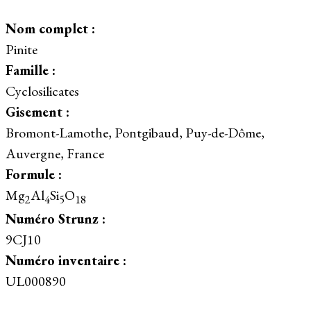
Nom complet :
Pinite
Famille :
Cyclosilicates
Gisement :
Bromont-Lamothe, Pontgibaud, Puy-de-Dôme,
Auvergne, France
Formule :
Mg
Al
Si
O
2
4
5
18
Numéro Strunz :
9CJ10
Numéro inventaire :
UL000890