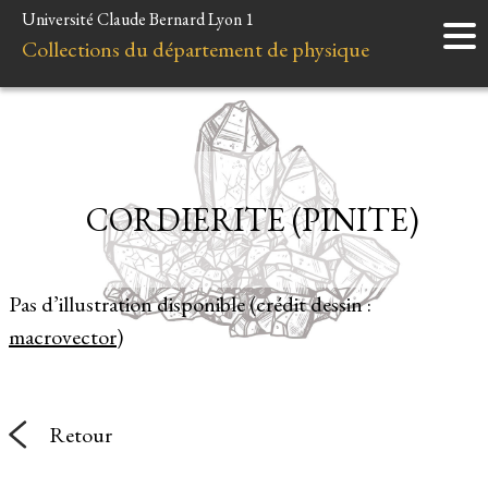
Université Claude Bernard Lyon 1
Accueil
Collections du département de physique
Instruments
Minéraux
Liens et ressources
CORDIERITE (PINITE)
Pas d’illustration disponible (crédit dessin :
macrovector
)
Retour