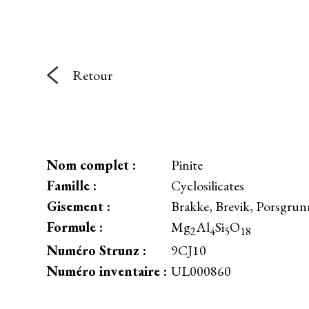
Retour
Nom complet :
Pinite
Famille :
Cyclosilicates
Gisement :
Brakke, Brevik, Porsgru
Formule :
Mg
Al
Si
O
2
4
5
18
Numéro Strunz :
9CJ10
Numéro inventaire :
UL000860