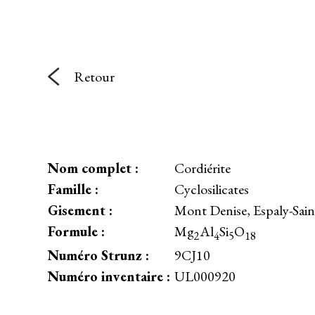
Retour
Nom complet :
Cordiérite
Famille :
Cyclosilicates
Gisement :
Mont Denise, Espaly-Sain
Formule :
Mg
Al
Si
O
2
4
5
18
Numéro Strunz :
9CJ10
Numéro inventaire :
UL000920