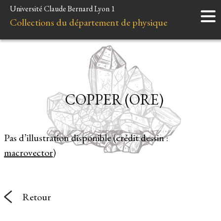
Université Claude Bernard Lyon 1
Accueil
Collections du département de physique
Instruments
Minéraux
Liens et ressources
COPPER (ORE)
Pas d’illustration disponible (crédit dessin :
macrovector
)
Retour