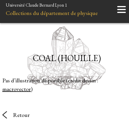
Université Claude Bernard Lyon 1
Accueil
Collections du département de physique
Instruments
Minéraux
Liens et ressources
COAL (HOUILLE)
Pas d’illustration disponible (crédit dessin :
macrovector
)
Retour