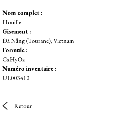
Nom complet :
Houille
Gisement :
Đà Nẵng (Tourane), Vietnam
Formule :
CxHyOz
Numéro inventaire :
UL003410
Retour