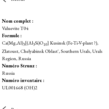
Nom complet :
Valuevite T04
Formule :
Ca(Mg,Al)
[(Al
Si)O
] Kusinsk (Fe-Ti-V-plant ?),
3
3
10
Zlatoust, Chelyabinsk Oblast', Southern Urals, Urals
Region, Russia
Numéro Strunz :
Russia
Numéro inventaire :
UL001668 (OH)2