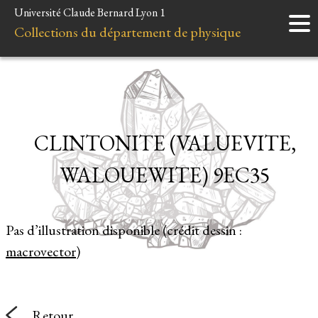
Université Claude Bernard Lyon 1
Accueil
Collections du département de physique
Instruments
Minéraux
Liens et ressources
CLINTONITE (VALUEVITE,
WALOUEWITE) 9EC35
Pas d’illustration disponible (crédit dessin :
macrovector
)
Retour