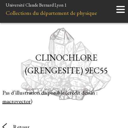
Université Claude Bernard Lyon 1
Accueil
Collections du département de physique
Instruments
Minéraux
Liens et ressources
CLINOCHLORE
(GRENGESITE) 9EC55
Pas d’illustration disponible (crédit dessin :
macrovector
)
Retour