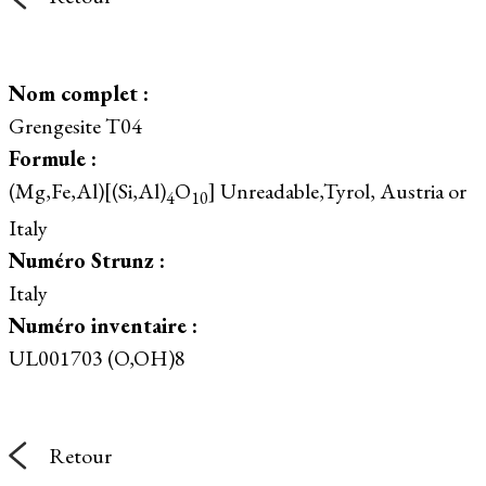
Nom complet :
Grengesite T04
Formule :
(Mg,Fe,Al)[(Si,Al)
O
] Unreadable,Tyrol, Austria or
4
10
Italy
Numéro Strunz :
Italy
Numéro inventaire :
UL001703 (O,OH)8
Retour