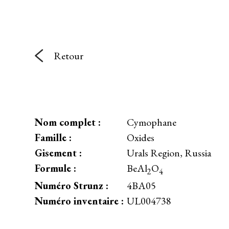
Retour
Nom complet :
Cymophane
Famille :
Oxides
Gisement :
Urals Region, Russia
Formule :
BeAl
O
2
4
Numéro Strunz :
4BA05
Numéro inventaire :
UL004738