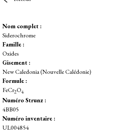
Nom complet :
Siderochrome
Famille :
Oxides
Gisement :
New Caledonia (Nouvelle Calédonie)
Formule :
FeCr
O
2
4
Numéro Strunz :
4BB05
Numéro inventaire :
UL004854