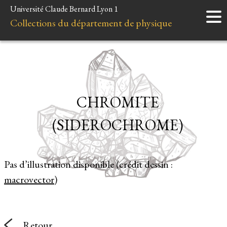
Université Claude Bernard Lyon 1
Accueil
Collections du département de physique
Instruments
Minéraux
Liens et ressources
CHROMITE
(SIDEROCHROME)
Pas d’illustration disponible (crédit dessin :
macrovector
)
Retour