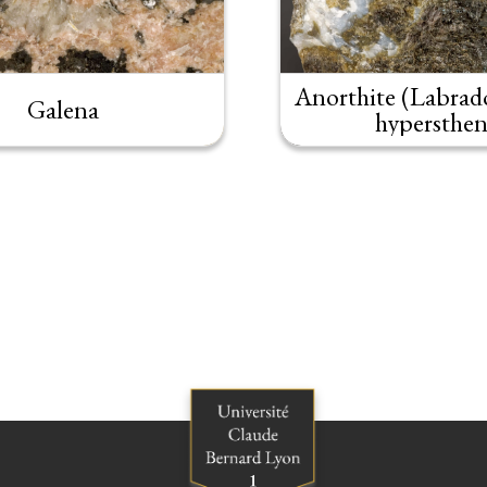
Anorthite (Labrado
Galena
hypersthen