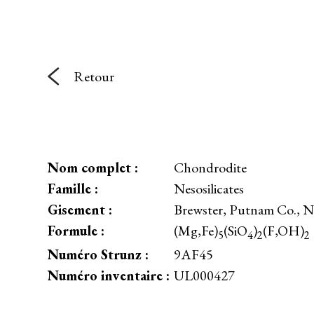
Retour
Nom complet :
Chondrodite
Famille :
Nesosilicates
Gisement :
Brewster, Putnam Co., 
Formule :
(Mg,Fe)
(SiO
)
(F,OH)
5
4
2
2
Numéro Strunz :
9AF45
Numéro inventaire :
UL000427