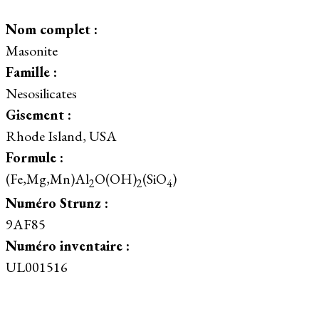
Nom complet :
Masonite
Famille :
Nesosilicates
Gisement :
Rhode Island, USA
Formule :
(Fe,Mg,Mn)Al
O(OH)
(SiO
)
2
2
4
Numéro Strunz :
9AF85
Numéro inventaire :
UL001516