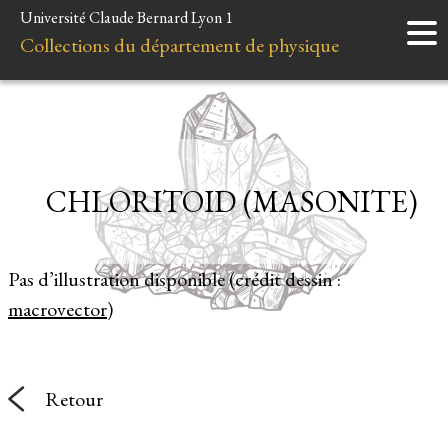
Université Claude Bernard Lyon 1
Accueil
Collections du département de physique
Instruments
Minéraux
Liens et ressources
CHLORITOID (MASONITE)
Pas d’illustration disponible (crédit dessin :
macrovector
)
Retour