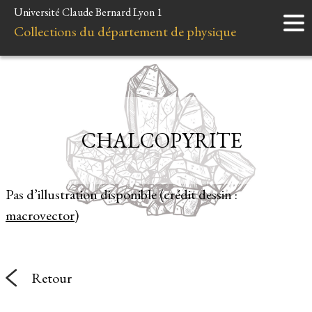
Université Claude Bernard Lyon 1
Accueil
Collections du département de physique
Instruments
Minéraux
Liens et ressources
CHALCOPYRITE
Pas d’illustration disponible (crédit dessin :
macrovector
)
Retour