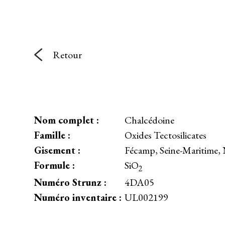
Retour
Nom complet :
Chalcédoine
Famille :
Oxides Tectosilicates
Gisement :
Fécamp, Seine-Maritime,
Formule :
SiO
2
Numéro Strunz :
4DA05
Numéro inventaire :
UL002199